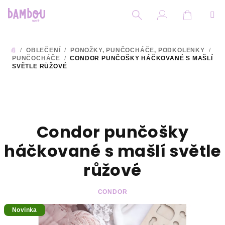
Přejít
na
obsah
Nákupní
Hledat
Přihlášení
/
OBLEČENÍ
/
PONOŽKY, PUNČOCHÁČE, PODKOLENKY
/
DOMŮ
PUNČOCHÁČE
/
CONDOR PUNČOŠKY HÁČKOVANÉ S MAŠLÍ
SVĚTLE RŮŽOVÉ
Condor punčošky
háčkované s mašlí světle
růžové
CONDOR
Novinka