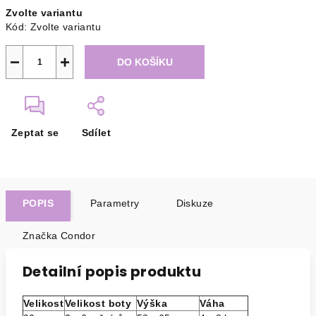
Měrná
Zvolte variantu
cena:
Kód:
Zvolte variantu
−
+
DO KOŠÍKU
Zeptat se
Sdílet
POPIS
Parametry
Diskuze
Značka
Condor
Detailní popis produktu
Velikost
Velikost boty
Výška
Váha