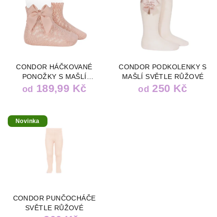
CONDOR HÁČKOVANÉ
CONDOR PODKOLENKY S
PONOŽKY S MAŠLÍ
MAŠLÍ SVĚTLE RŮŽOVÉ
SVĚTLE RŮŽOVÉ
189,99 Kč
250 Kč
od
od
Novinka
CONDOR PUNČOCHÁČE
SVĚTLE RŮŽOVÉ