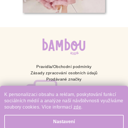
Pravidla/Obchodní podmínky
Zásady zpracování osobních údajů
Prodávané značky
BAMBOU s.r.o.
K personalizaci obsahu a reklam, poskytování funkcí
sociálních médií a analýze naší návštěvnosti využíváme
IČ: 23526921
soubory cookies. Více informací
zde
.
Rudná 69/44A, 703 00 Ostrava
Nastavení