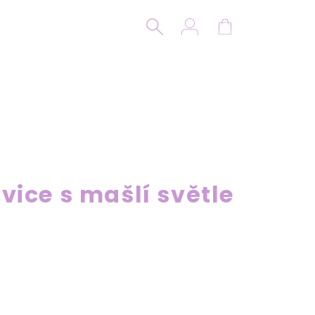
Hledat
Přihlášení
Nákupní koší
ice s mašlí světle