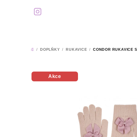
Přejít
na
obsah
/
DOPLŇKY
/
RUKAVICE
/
CONDOR RUKAVICE S
DOMŮ
Akce