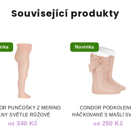
Související produkty
inka
Novinka
OR PUNČOŠKY Z MERINO
CONDOR PODKOLEN
LNY SVĚTLE RŮŽOVÉ
HÁČKOVANÉ S MAŠLÍ S
RŮŽOVÉ
340 Kč
250 Kč
od
od