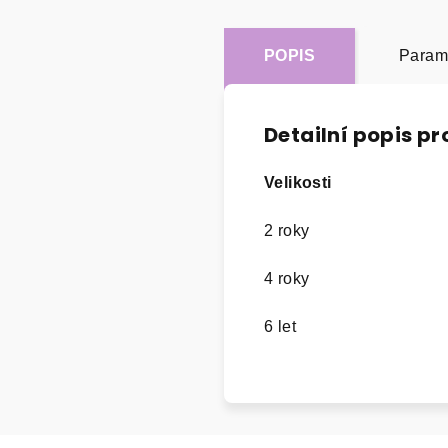
POPIS
Param
Detailní popis p
Velikosti
2 roky
4 roky
6 let