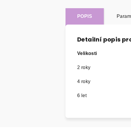
POPIS
Param
Detailní popis p
Velikosti
2 roky
4 roky
6 let