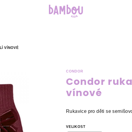
Í VÍNOVÉ
CONDOR
Condor rukav
vínové
Rukavice pro děti se semišov
VELIKOST