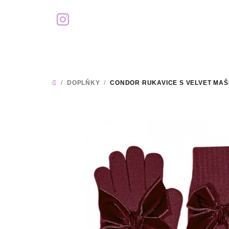
Přejít
na
obsah
/
DOPLŇKY
/
CONDOR RUKAVICE S VELVET MAŠL
DOMŮ