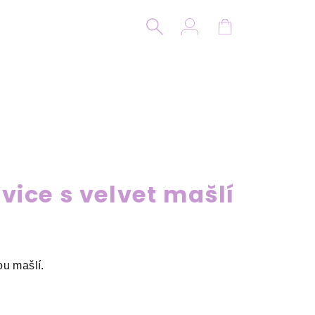
Hledat
Přihlášení
Nákupní koší
ice s velvet mašlí
ou mašlí.