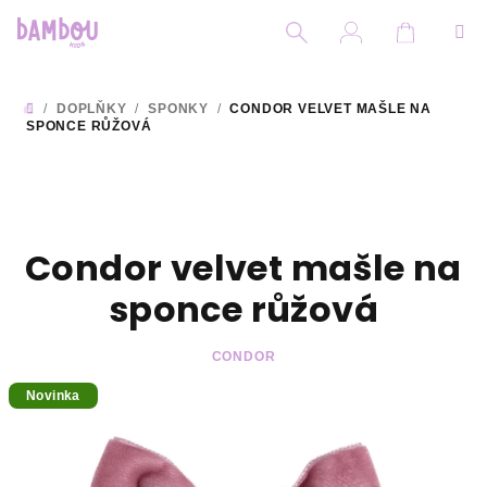
Přejít
na
obsah
Nákupní
Hledat
Přihlášení
/
DOPLŇKY
/
SPONKY
/
CONDOR VELVET MAŠLE NA
DOMŮ
SPONCE RŮŽOVÁ
Condor velvet mašle na
sponce růžová
CONDOR
Novinka