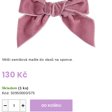
Větší semišová mašle do vlasů na sponce.
130 Kč
Měrná
Skladem
(1 ks)
cena:
Kód:
50950000/575
−
+
DO KOŠÍKU