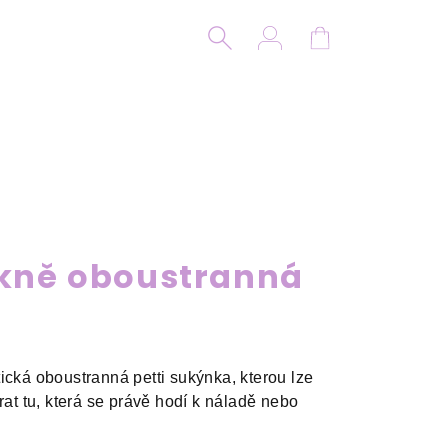
Hledat
Přihlášení
Nákupní koší
sukně oboustranná
ická oboustranná petti sukýnka, kterou lze
rat tu, která se právě hodí k náladě nebo