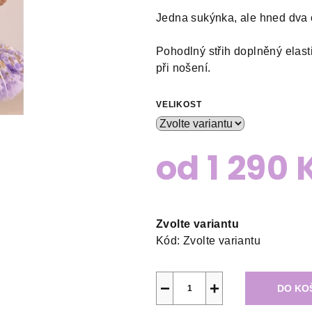
Jedna sukýnka, ale hned dva o
Pohodlný střih doplněný elast
při nošení.
VELIKOST
od
1 290 
Měrná
cena:
Zvolte variantu
Kód:
Zvolte variantu
−
+
DO KO