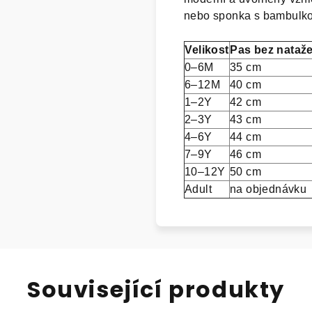
nebo sponka s bambulkou
Velikost
Pas bez nataže
0–6M
35 cm
6–12M
40 cm
1–2Y
42 cm
2–3Y
43 cm
4–6Y
44 cm
7–9Y
46 cm
10–12Y
50 cm
Adult
na objednávku
Související produkty