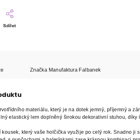
Sdílet
ze
Značka
Manufaktura Falbanek
roduktu
rvotřídního materiálu, který je na dotek jemný, příjemný a z
ný elastický lem doplněný širokou dekorativní stuhou, díky
 kousek, který vaše holčička využije po celý rok. Snadno ji s
d, s punčochami a balerínkami zase krásnou kombinaci pro sl