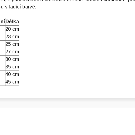
 v ladící barvě.
ní
Délka
20 cm
23 cm
25 cm
27 cm
30 cm
35 cm
40 cm
45 cm