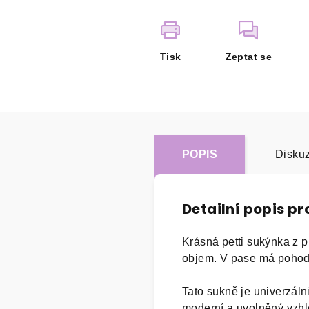
Tisk
Zeptat se
POPIS
Disku
Detailní popis p
Krásná petti sukýnka z p
objem. V pase má pohodl
Tato sukně je univerzální
moderní a uvolněný vzhle