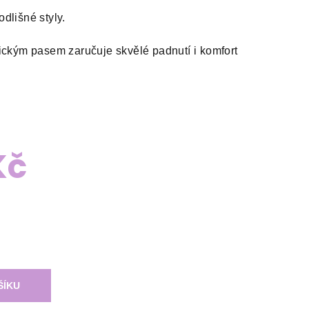
dlišné styly.
ickým pasem zaručuje skvělé padnutí i komfort
Kč
ŠÍKU