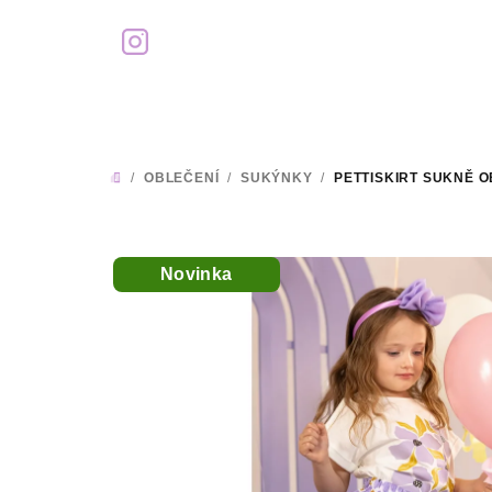
Přejít
na
obsah
/
OBLEČENÍ
/
SUKÝNKY
/
PETTISKIRT SUKNĚ 
DOMŮ
Novinka