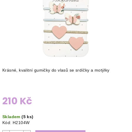
Krásné, kvalitní gumičky do vlasů se srdíčky a motýlky
210 Kč
Měrná
Skladem
(5 ks)
cena:
Kód:
H2104W