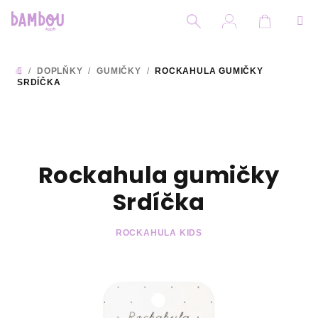
Přejít
na
obsah
Nákupní
Hledat
Přihlášení
/
DOPLŇKY
/
GUMIČKY
/
ROCKAHULA GUMIČKY
DOMŮ
SRDÍČKA
Rockahula gumičky
Srdíčka
ROCKAHULA KIDS