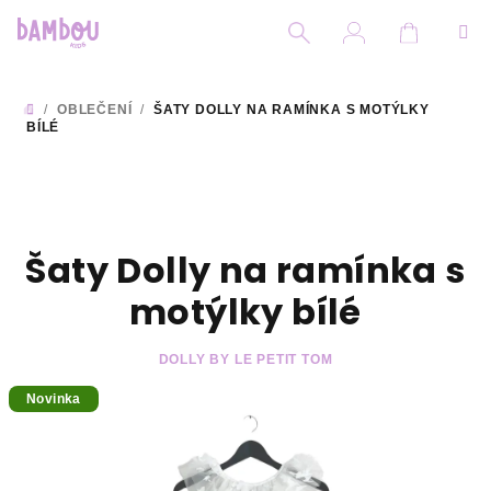
Přejít
na
obsah
Nákupní
Hledat
Přihlášení
/
OBLEČENÍ
/
ŠATY DOLLY NA RAMÍNKA S MOTÝLKY
DOMŮ
BÍLÉ
Šaty Dolly na ramínka s
motýlky bílé
DOLLY BY LE PETIT TOM
Novinka