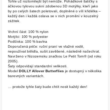
Tohle už roztomilejší být nemůže. Pohádkové šatičky s
áčkovou tylovou sukní zdobenou 3D motýlky, kteří jako
by po celých šatech poletovali, doplněné o vílí křidélka –
každý den i každá oslava se v nich promění v kouzelný
zážitek.
Vrchní část: 100 % nylon
Motýlci: 100 % polyester
Podšívka: 100 % bavlna
Doporučená péče: ruční praní ve vlažné vodě,
nepoužívat bělidla, sušit zavěšené, následně načechrat.
Navrženo v Nizozemsku značkou Le Petit Tom® (od roku
2005).
Šaty odpovídají standardní velikosti.
Model
DOLLY Allover Butterflies
je dostupný v několika
barevných variantách.
… protože tyhle šaty bude chtít nosit každý den!