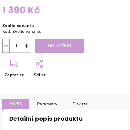
1 390 Kč
Měrná
Zvolte variantu
cena:
Kód:
Zvolte variantu
−
+
DO KOŠÍKU
Zeptat se
Sdílet
POPIS
Parametry
Diskuze
Detailní popis produktu