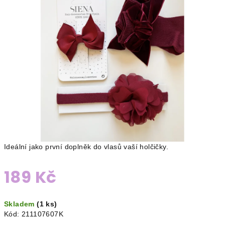
Ideální jako první doplněk do vlasů vaší holčičky.
189 Kč
Měrná
Skladem
(1 ks)
cena:
Kód:
211107607K