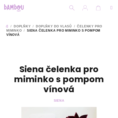
Přejít
na
obsah
Nákupní
Hledat
Přihlášení
/
DOPLŇKY
/
DOPLŇKY DO VLASŮ
/
ČELENKY PRO
DOMŮ
MIMINKO
/
SIENA ČELENKA PRO MIMINKO S POMPOM
VÍNOVÁ
Siena čelenka pro
miminko s pompom
vínová
SIENA