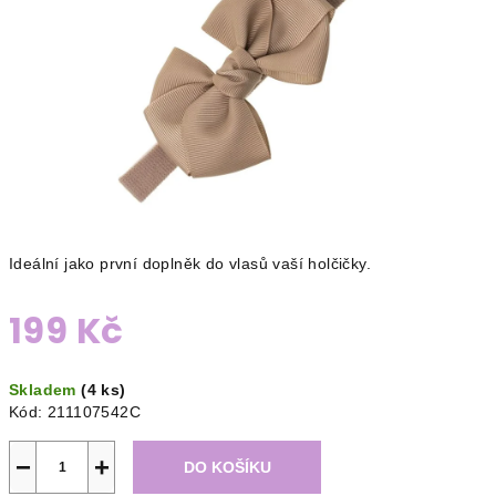
Ideální jako první doplněk do vlasů vaší holčičky.
199 Kč
Měrná
Skladem
(4 ks)
cena:
Kód:
211107542C
−
+
DO KOŠÍKU