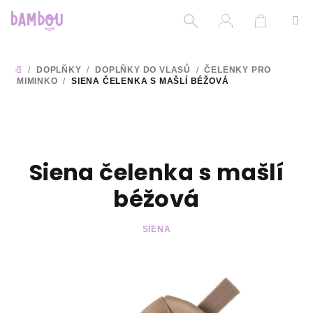
Přejít
na
obsah
Nákupní
Hledat
Přihlášení
/
DOPLŇKY
/
DOPLŇKY DO VLASŮ
/
ČELENKY PRO
DOMŮ
MIMINKO
/
SIENA ČELENKA S MAŠLÍ BÉŽOVÁ
Siena čelenka s mašlí
béžová
SIENA