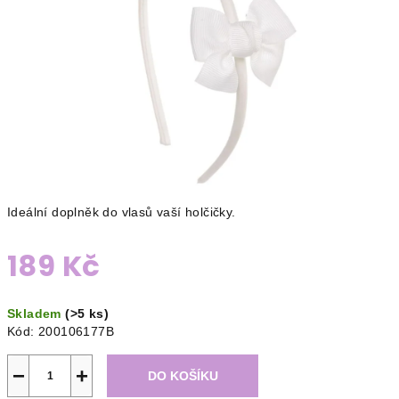
Ideální doplněk do vlasů vaší holčičky.
189 Kč
Měrná
Skladem
(>5 ks)
cena:
Kód:
200106177B
−
+
DO KOŠÍKU