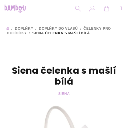
Přejít
na
obsah
Nákupní
Hledat
Přihlášení
/
DOPLŇKY
/
DOPLŇKY DO VLASŮ
/
ČELENKY PRO
DOMŮ
HOLČIČKY
/
SIENA ČELENKA S MAŠLÍ BÍLÁ
Siena čelenka s mašlí
bílá
SIENA