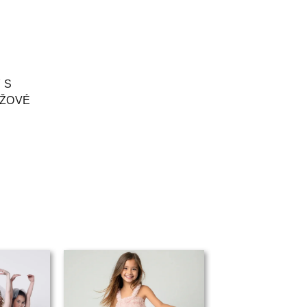
 S
ŮŽOVÉ