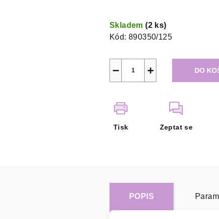
Měrná
cena:
Skladem
(2 ks)
Kód:
890350/125
−
+
DO KO
Tisk
Zeptat se
POPIS
Param