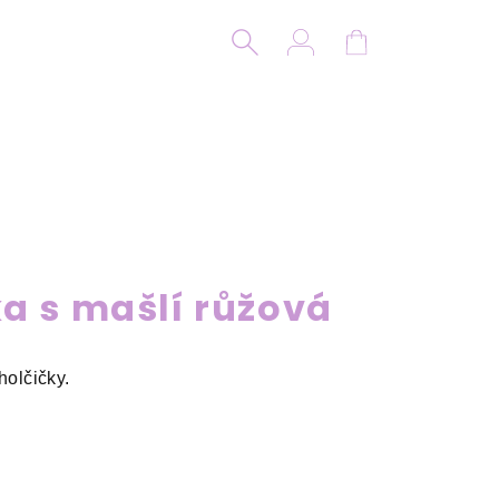
Hledat
Přihlášení
Nákupní koší
ka s mašlí růžová
holčičky.