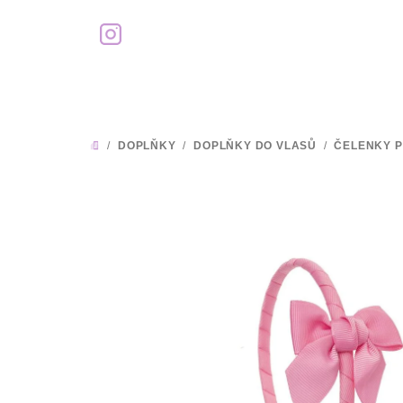
Přejít
na
obsah
/
DOPLŇKY
/
DOPLŇKY DO VLASŮ
/
ČELENKY P
DOMŮ