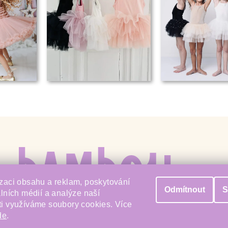
zaci obsahu a reklam, poskytování
Odmítnout
S
álních médií a analýze naší
i využíváme soubory cookies. Více
de
.