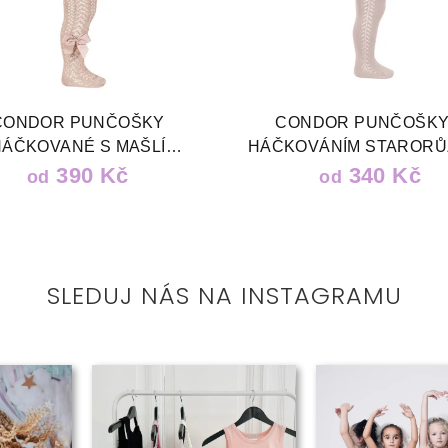
CONDOR PUNČOŠKY
CONDOR PUNČOŠKY
HÁČKOVANÉ S MAŠLÍ
HÁČKOVÁNÍM STAROR
STARORŮŽOVÉ
390 Kč
340 Kč
od
od
SLEDUJ NÁS NA INSTAGRAMU