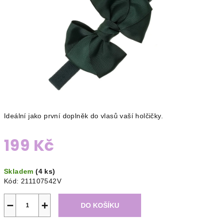
Ideální jako první doplněk do vlasů vaší holčičky.
199 Kč
Měrná
Skladem
(4 ks)
cena:
Kód:
211107542V
−
+
DO KOŠÍKU