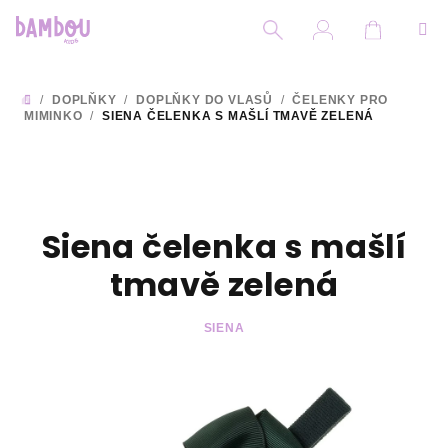
Přejít
na
obsah
Nákupní
Hledat
Přihlášení
/
DOPLŇKY
/
DOPLŇKY DO VLASŮ
/
ČELENKY PRO
DOMŮ
MIMINKO
/
SIENA ČELENKA S MAŠLÍ TMAVĚ ZELENÁ
Siena čelenka s mašlí
tmavě zelená
SIENA