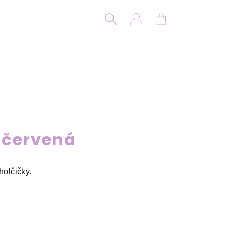
Hledat
Přihlášení
Nákupní koší
 červená
holčičky.