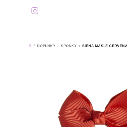
Přejít
na
obsah
/
DOPLŇKY
/
SPONKY
/
SIENA MAŠLE ČERVEN
DOMŮ