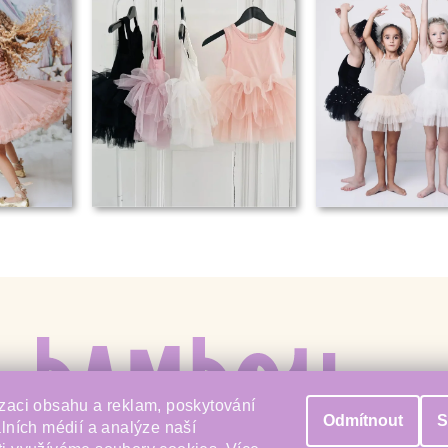
zaci obsahu a reklam, poskytování
Odmítnout
S
álních médií a analýze naší