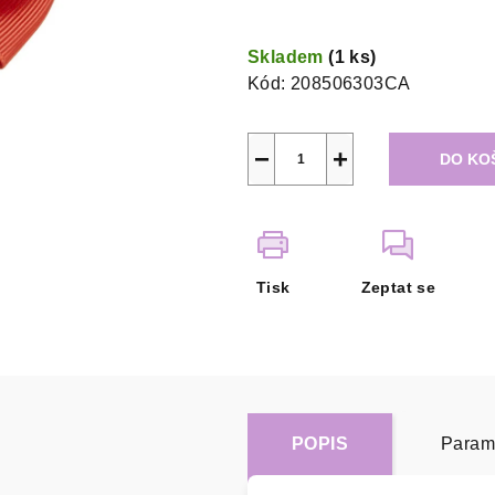
Měrná
cena:
Skladem
(1 ks)
Kód:
208506303CA
−
+
DO KO
Tisk
Zeptat se
POPIS
Param