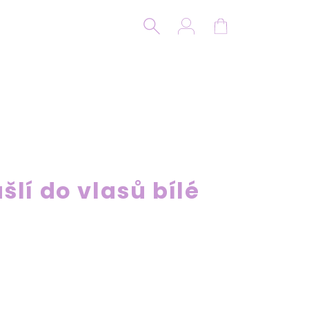
Hledat
Přihlášení
Nákupní koší
šlí do vlasů bílé