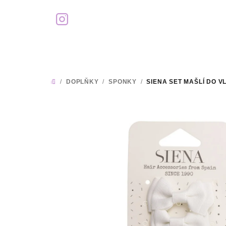
Přejít
na
obsah
/
DOPLŇKY
/
SPONKY
/
SIENA SET MAŠLÍ DO V
DOMŮ