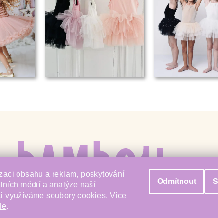
zaci obsahu a reklam, poskytování
Odmítnout
S
álních médií a analýze naší
i využíváme soubory cookies. Více
de
.