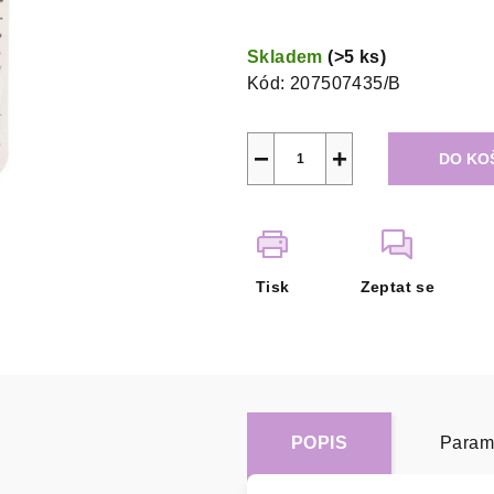
Měrná
cena:
Skladem
(>5 ks)
Kód:
207507435/B
−
+
DO KO
Tisk
Zeptat se
POPIS
Param