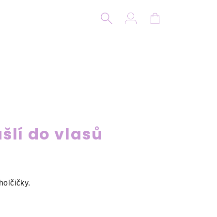
Hledat
Přihlášení
Nákupní koší
šlí do vlasů
holčičky.