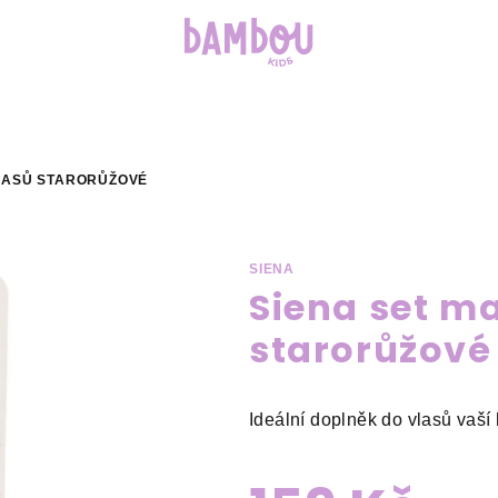
VLASŮ STARORŮŽOVÉ
SIENA
Siena set ma
starorůžové
Ideální doplněk do vlasů vaší 