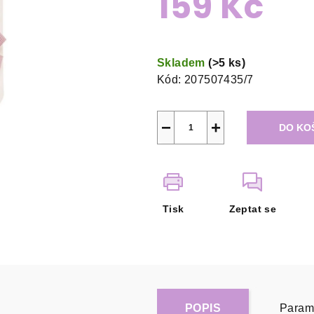
159 Kč
Měrná
cena:
Skladem
(>5 ks)
Kód:
207507435/7
−
+
DO KO
Tisk
Zeptat se
POPIS
Param