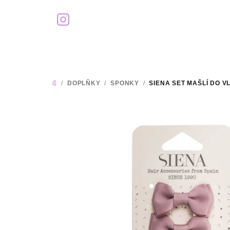
Přejít
na
obsah
/
DOPLŇKY
/
SPONKY
/
SIENA SET MAŠLÍ DO 
DOMŮ