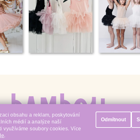
zaci obsahu a reklam, poskytování
Odmítnout
S
álních médií a analýze naší
i využíváme soubory cookies. Více
de
.