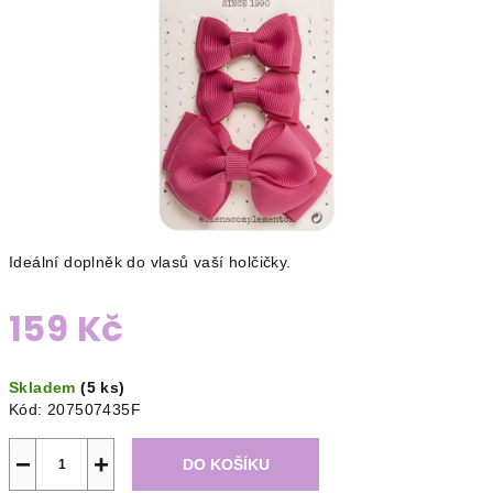
Ideální doplněk do vlasů vaší holčičky.
159 Kč
Měrná
Skladem
(5 ks)
cena:
Kód:
207507435F
−
+
DO KOŠÍKU