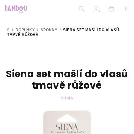
Přejít
na
obsah
Nákupní
Hledat
Přihlášení
/
DOPLŇKY
/
SPONKY
/
SIENA SET MAŠLÍ DO VLASŮ
DOMŮ
TMAVĚ RŮŽOVÉ
Siena set mašlí do vlasů
tmavě růžové
SIENA