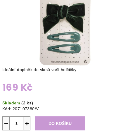
Ideální doplněk do vlasů vaší holčičky.
169 Kč
Měrná
Skladem
(2 ks)
cena:
Kód:
207107380/V
−
+
DO KOŠÍKU