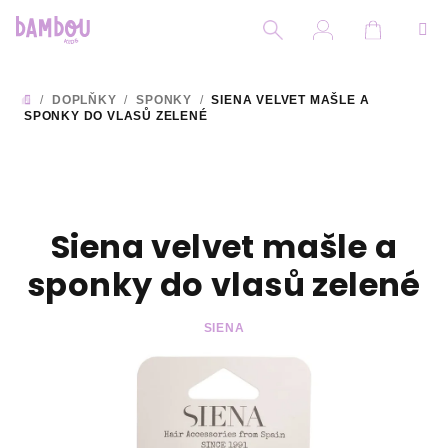
Přejít
na
obsah
Nákupní
Hledat
Přihlášení
/
DOPLŇKY
/
SPONKY
/
SIENA VELVET MAŠLE A
DOMŮ
SPONKY DO VLASŮ ZELENÉ
Siena velvet mašle a
sponky do vlasů zelené
SIENA