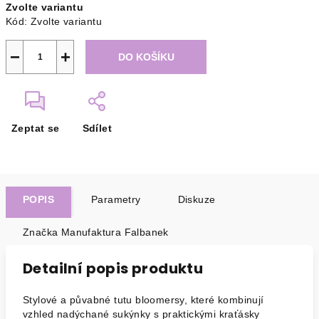
Zvolte variantu
cena:
Kód:
Zvolte variantu
−
+
DO KOŠÍKU
Zeptat se
Sdílet
POPIS
Parametry
Diskuze
Značka
Manufaktura Falbanek
Detailní popis produktu
Stylové a půvabné tutu bloomersy, které kombinují
vzhled nadýchané sukýnky s praktickými kraťásky