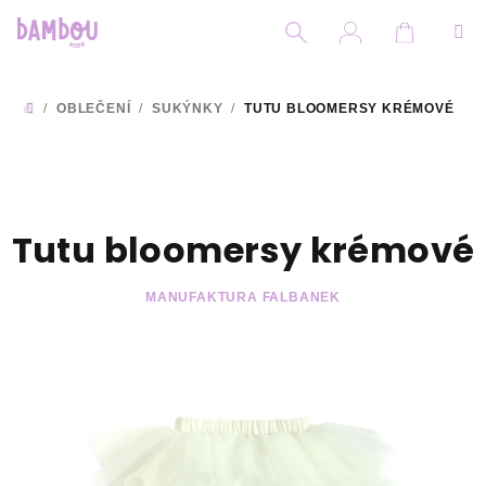
Přejít
na
obsah
Nákupní
Hledat
Přihlášení
/
OBLEČENÍ
/
SUKÝNKY
/
TUTU BLOOMERSY KRÉMOVÉ
DOMŮ
Tutu bloomersy krémové
MANUFAKTURA FALBANEK