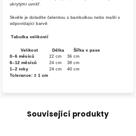
ukrytými uvnitř.
Skvěle je doladíte čelenkou s bambulkou nebo mašlí v
odpovídající barvě.
Tabulka velikostí
Velikost
Délka
Šířka v pase
0–6 měsíců
22 cm
36 cm
6–12 měsíců
24 cm
38 cm
1–2 roky
24 cm
40 cm
Tolerance: ± 1 cm
Související produkty