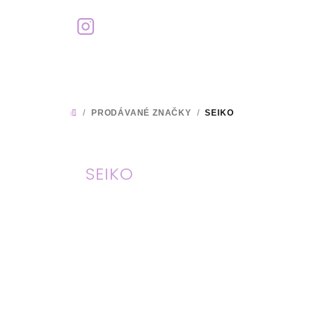
Přejít
na
obsah
/
PRODÁVANÉ ZNAČKY
/
SEIKO
DOMŮ
SEIKO