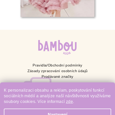
Pravidla/Obchodní podmínky
Zásady zpracování osobních údajů
Prodávané značky
BAMBOU s.r.o.
K personalizaci obsahu a reklam, poskytování funkcí
sociálních médií a analýze naší návštěvnosti využíváme
IČ: 23526921
soubory cookies. Více informací
zde
.
Rudná 69/44A, 703 00 Ostrava
Nastavení