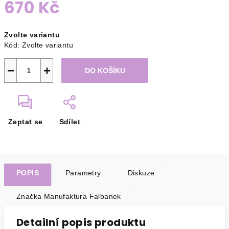
670 Kč
Měrná
Zvolte variantu
cena:
Kód:
Zvolte variantu
−
+
DO KOŠÍKU
Zeptat se
Sdílet
POPIS
Parametry
Diskuze
Značka
Manufaktura Falbanek
Detailní popis produktu