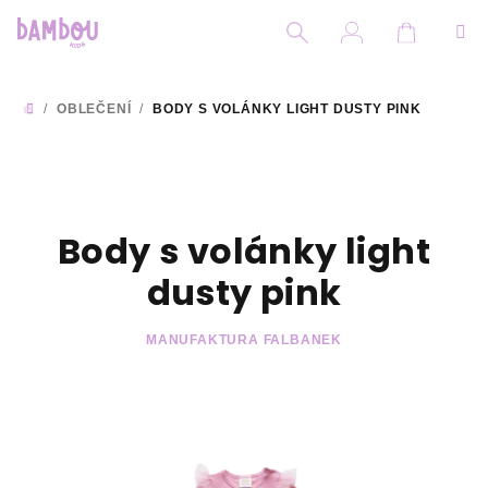
Přejít
na
obsah
Nákupní
Hledat
Přihlášení
/
OBLEČENÍ
/
BODY S VOLÁNKY LIGHT DUSTY PINK
DOMŮ
Body s volánky light
dusty pink
MANUFAKTURA FALBANEK