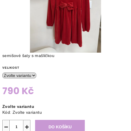
semišové šaty s mašličkou
VELIKOST
790 Kč
Měrná
Zvolte variantu
cena:
Kód:
Zvolte variantu
−
+
DO KOŠÍKU