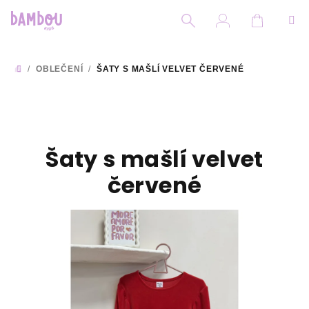
Přejít
na
obsah
Nákupní
Hledat
Přihlášení
/
OBLEČENÍ
/
ŠATY S MAŠLÍ VELVET ČERVENÉ
DOMŮ
Šaty s mašlí velvet
červené